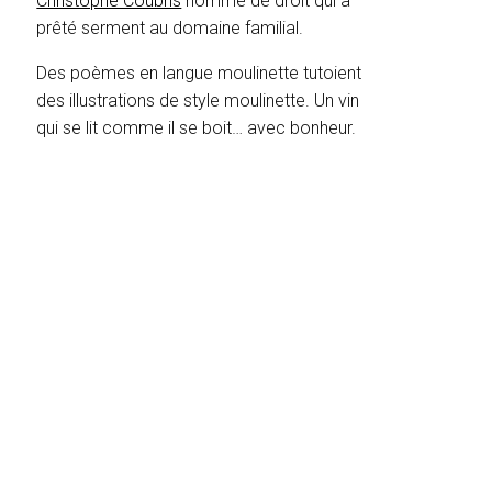
Christophe Coubris
homme de droit qui a
prêté serment au domaine familial.
Des poèmes en langue moulinette tutoient
des illustrations de style moulinette. Un vin
qui se lit comme il se boit… avec bonheur.