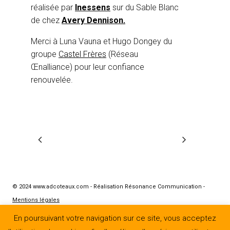
réalisée par
Inessens
sur du Sable Blanc
de chez
Avery Dennison.
Merci à Luna Vauna et Hugo Dongey du
groupe
Castel Frères
(Réseau
Œnalliance) pour leur confiance
renouvelée.
© 2024 www.adcoteaux.com - Réalisation Résonance Communication -
Mentions légales
En poursuivant votre navigation sur ce site, vous acceptez